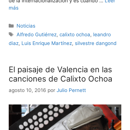
de la internacionalización y es cuando …
Leer
más
Noticias
Alfredo Gutiérrez
,
calixto ochoa
,
leandro
diaz
,
Luis Enrique Martínez
,
silvestre dangond
El paisaje de Valencia en las
canciones de Calixto Ochoa
agosto 10, 2016
por
Julio Pernett