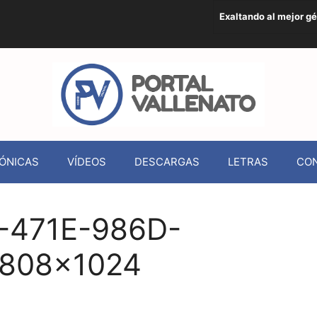
Exaltando al mejor g
ÓNICAS
VÍDEOS
DESCARGAS
LETRAS
CO
-471E-986D-
808×1024